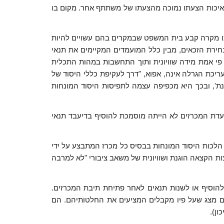
ה שאיכות הצעתו נמוכה מהצעתו של משתתף אחר. מקום בו
כרזי. באותו מקרה קבע בית המשפט שבמקרים בהם עשויים להיות
 בחירת הזכאים, מבין כלל המועמדים המקיימים את תנאי
פי אמת מידה שוויונית ותוך התחשבות במהות התכלית
ת שהרשות מבקשת להגשימה" (ע"א 1444/95 עיריית אילת נ' מינהל מקרקעי ישראל, פ"ד מט(3) 749 (1995), בעמ' 763). עריכת הגרלה אינה, אפוא, "דרך לעקיפת כללי היסוד של
גנת', ובכך היא מכפיפה עצמה לתפיסות היסוד המונחות
עדת המכרזים לא הייתה מוסמכת להוסיף בדיעבד תנאי
 הלכות היסוד המונחות בבסיס כל מכרז המתבצע על ידי
 הקצאה הוגנת ושוויונית של משאב ציבורי "לא למרבה
להוסיף או לשנות תנאים לאחר פתיחת תיבת המכרזים.
ים מצג שעל פיו מקבלים המציעים את החלטותיהם. הם