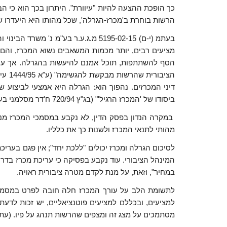
כך הופכת ההצעה להיות "עיוורת". היתרון בכך הוא כי ה
הרשות בוחרת ב'מכרז-הגרלה', שכל מהותו היא היעדרו של
בעתמ (י-ם) 5195-02-15 מ.ג.ע.ר בע
מציעים רבים, יותר מכמות המשאבים נשוא המכרז, והם כו
הסף להשתתפות, תוכל אמנם להיעשות בהגרלה. אך עריכ
דיני המכרזים. נהפוך הוא: הגרלה היא אמצעי לביצוע ש
ביסודו של 'המכרז הרגיל'" (בג"ץ 720/94 ח'דר מסלמני בע"מ נ' שר החקלאות, [פורסם בנבו], 24.2.2009).
במקרה הנדון בפסק הדין, לא נקבע במסמכי המכרז מנג
מהותי לתנאי המכרז ולשנות כך את כלליו.
לסיכום הגרלה ומכרז יכולים "ללכת יחד"; אין פגם בער
המינהל הציבורי. עוד נקבע בפסיקה כי עריכת מכרז בד
במחיר", וזאת, על מנת לקדם מטרה ציבורית ראויה.
לתשומת הלב על עורך המכרז חלה חובה לפרט במסמכי ה
למציעים, ובכללם למציעים פוטנציאליים, יש זכות לד
מסתמכים על מצג זה ומצפים שהרשות תנהג על פיו. (עתמ (י-ם) 1033/09 כרם עתאמלה בע"מ נ' מדינת ישראל - משרד הב