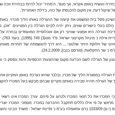
בחירה נעשית באופן אקראי, אך מנגד, ה'מחיר' יכול להיות בבחירת זוכ
 שיקול דעת, אין מקום להכנסתו של כזה, ב'דלת האחורית'.
"מ נ' משרד הבינוי והשיכון פסל בית המשפט את קיומה של ההגרלה באותו הליך מ
לם בעלי כישורים שווים, ניתן יהיה לקיים הגרלה בין המציעים: "אכן,
ת הגרלה היא אמצעי שוויוני רק אם אוכלוסיית המועמדים נבחרה על 
הציבורי
וויוני של חלוקת היתר שלטוני ... היא דרך להגשמתה של 'תחרות מאור
נון של הגרלה לשם הכרעה מקום שההצעות הכספיות זהות ונפסק כי וו
יכת הגרלה במסגרת הליך של מכרז, ובלבד שהיא נערכת באופן המקיים את
רך של הגרלה תהיה סבירה באותם מקרים שבהם מבקש בעל המכרז להקצות
מכרז את כל תנאי המכרז ולנהוג על פיהם. עורך המכרז אינו רשאי 
עת מראש על פי אילו כללים תתקבל ההכרעה במכרז. מסמכי המכרז יוצר
ינוי והשיכון).