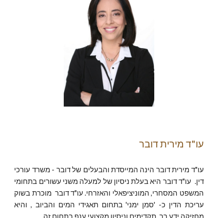
עו"ד מירית דובר
עו"ד מירית דובר הינה המייסדת והבעלים של דובר - משרד עורכי
דין. עו"ד דובר היא בעלת ניסיון של למעלה משני עשורים בתחומי
המשפט המסחרי, המוניציפאלי והאזרחי. עו"ד דובר מוכרת בשוק
עריכת הדין כ- 'סמן ימני' בתחום תאגידי המים והביוב , והיא
מחזיקה ידע רב, תקדימים וניסיון מקצועי ענף בתחום זה.