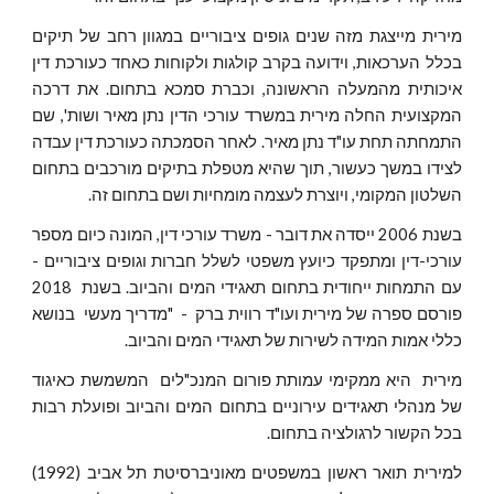
מירית מייצגת מזה שנים גופים ציבוריים במגוון רחב של תיקים
בכלל הערכאות, וידועה בקרב קולגות ולקוחות כאחד כעורכת דין
איכותית מהמעלה הראשונה, וכברת סמכא בתחום. את דרכה
המקצועית החלה מירית במשרד עורכי הדין נתן מאיר ושות', שם
התמחתה תחת עו"ד נתן מאיר. לאחר הסמכתה כעורכת דין עבדה
לצידו במשך כעשור, תוך שהיא מטפלת בתיקים מורכבים בתחום
השלטון המקומי, ויוצרת לעצמה מומחיות ושם בתחום זה.
בשנת 2006 ייסדה את דובר - משרד עורכי דין, המונה כיום מספר
עורכי-דין ומתפקד כיועץ משפטי לשלל חברות וגופים ציבוריים -
עם התמחות ייחודית בתחום תאגידי המים והביוב. בשנת 2018
פורסם ספרה של מירית ועו"ד רווית ברק - "מדריך מעשי בנושא
כללי אמות המידה לשירות של תאגידי המים והביוב.
מירית היא ממקימי עמותת פורום המנכ"לים המשמשת כאיגוד
של מנהלי תאגידים עירוניים בתחום המים והביוב ופועלת רבות
בכל הקשור לרגולציה בתחום.
למירית תואר ראשון במשפטים מאוניברסיטת תל אביב (1992)