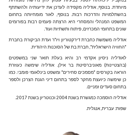
מיוחדת. בנוסף, אודליה מקפידה לעדכן את ידיעותיה ולהשתתף
בהשתלמויות והדרכות רבות. בנוסף, לאור מומחיותה בתחום
המשפט המנהלי והמסחרי היא הרצתה פעמים רבות בפורומים
שונים בתחומי המכרזים, פיתוח ותשתיות ועוד.
אודליה משמשת כחברת דירקטוריון ויו"ר ועדת הביקורת בחברת
"החוויה הישראלית", חברת בת של הסוכנות היהודית.
לאודליה ניסיון אקדמי רב והיא בעלת תואר שני במשפטים
(בהצטיינות) מאוניברסיטת בר אילן. אודליה שימשה כעוזרת
הוראה בקורסים "מסמכים סחירים" ומשפט בינלאומי פומבי. כמו
כן שימשה כיועצת מחקר לספר בתחום דיני הגנת הצרכן ולספר
בתחום סעדים זמניים.
אודליה הוסמכה כמגשרת בשנת 2004 וכנוטריון בשנת 2017.
שפות: עברית, אנגלית.