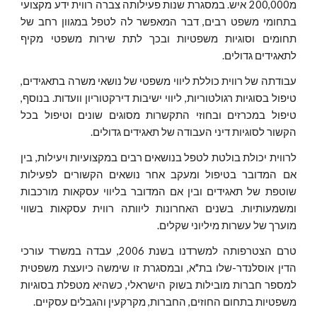
מ200,000 איש. במסגרת שנות פעילותה צברה רווית ידע מקצועי
בתחומי משפט רבים, דבר המאפשר לה לטפל במגוון רחב של
תחומים וסוגיות משפטיות ובכך לתת שירות משפטי מקיף
לתאגידים גדולים.
עבודתה של רווית כוללת ליווי משפטי של נושאי משרה בתאגידים,
טיפול בסוגיות רגולטוריות, ליווי ישיבות דירקטוריון וועדות. בנוסף,
טיפול במכרזים ובחוזי התקשרות מסוגים שונים וטיפול בכל
הקשור לסוגיות דיני העבודה של תאגידים גדולים.
לרווית יכולת בולטת לטפל בנושאים רבים במקצועיות ויעילות, בין
אם המדובר בטיפול ומעקב אחר נושאים הקשורים לפעילות
שוטפת של תאגידים ובין אם המדובר בליווי עסקאות מורכבות
ומשמעותיות. בשנים האחרונות ליוותה רווית עסקאות בשווי
מוערך של עשרות מיליוני שקלים.
טרם הצטרפותה למשרדנו בשנת 2006, עבדה במשרד עורכי
הדין אוסלנדר-שלו בת"א, ובמסגרת זו שימשה כיועצת משפטית
למספר חברות מובילות בשוק הישראלי, כשהיא מטפלת בסוגיות
משפטיות בתחום החוזים, החברות, מקרקעין והגבלים עסקיים.