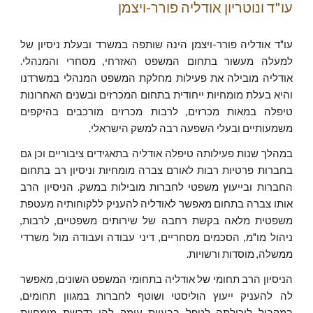
עו"ד ונוטריון אודליה פורר-ויצמן
עו"ד אודליה פורר-ויצמן הינה שותפה במשרד ובעלת ניסיון של
למעלה מעשור בתחום המשפט האזרחי, מסחרי והמנהלי.
אודליה מובילה את פעילות מחלקת המשפט המנהלי במשרדנו
והיא בעלת מומחיות ייחודית בתחום המכרזים ובשנים האחרונות
טיפלה במאות מכרזים, לרבות מכרזים מורכבים בהיקפים
משמעותיים ובעלי השפעה רבה למשק הישראלי.
במהלך שנות פעילותה טיפלה אודליה בתאגידים ציבוריים וכן גם
בחברות פרטיות רבות לאורם צברה מומחיות וניסיון רב בתחום
החברות ובייעוץ משפטי לחברות מובילות במשק. הניסיון הרב
אותו צברה בתחום מאפשר לאודליה להעניק ללקוחותיה מעטפת
משפטית מלאה בקשת רחבה של שירותים משפטיים, לרבות,
ניהול מו"מ, הסכמים מסחריים, דיני עבודה ועבודה מול משרדי
ממשלה, מוסדות ורשויות.
הניסיון הרב תחומי של אודליה בתחומי המשפט השונים, מאפשר
לה להעניק ייעוץ הוליסטי ושוטף לחברות במגוון תחומים,
במקביל ליכולתה לטפל בבעיות עומק להן נדרשת מומחיות